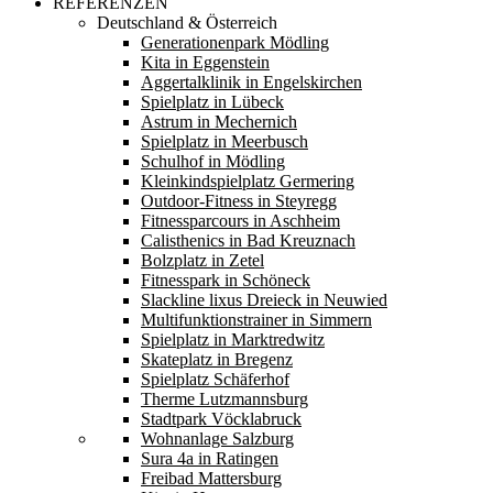
REFERENZEN
Deutschland & Österreich
Generationenpark Mödling
Kita in Eggenstein
Aggertalklinik in Engelskirchen
Spielplatz in Lübeck
Astrum in Mechernich
Spielplatz in Meerbusch
Schulhof in Mödling
Kleinkindspielplatz Germering
Outdoor-Fitness in Steyregg
Fitnessparcours in Aschheim
Calisthenics in Bad Kreuznach
Bolzplatz in Zetel
Fitnesspark in Schöneck
Slackline lixus Dreieck in Neuwied
Multifunktionstrainer in Simmern
Spielplatz in Marktredwitz
Skateplatz in Bregenz
Spielplatz Schäferhof
Therme Lutzmannsburg
Stadtpark Vöcklabruck
Wohnanlage Salzburg
Sura 4a in Ratingen
Freibad Mattersburg