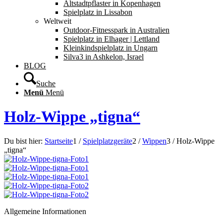
Altstadtpflaster in Kopenhagen
Spielplatz in Lissabon
Weltweit
Outdoor-Fitnesspark in Australien
Spielplatz in Elhager | Lettland
Kleinkindspielplatz in Ungarn
Silva3 in Ashkelon, Israel
BLOG
Suche
Menü
Menü
Holz-Wippe „tigna“
Du bist hier:
Startseite
1
/
Spielplatzgeräte
2
/
Wippen
3
/
Holz-Wippe
„tigna“
Allgemeine Informationen