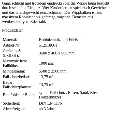
Ganz schlicht und trotzdem eindrucksvoll: die Wippe tigna besticht
durch schlichte Eleganz. Vier Kinder lernen spielerisch Gewichte
und das Gleichgewicht einzuschätzen. Der Wippbalken ist aus
massivem Robinienholz gefertigt, tragende Elemente aus
wertbeständigem Edelstahl.
Produktdaten
Material:
Robinienholz und Edelstahl
Artikel-Nr.:
512518601
Gerätemaße
3500 x 460 x 900 mm
(LxBxH):
Maximale freie
1000 mm
Fallhöhe:
Mindestraum:
5500 x 2500 mm
Fallschutzbedarf:
13,75 m²
Bedarf
13,75 m²
Fallschutzplatten:
synth. Fallschutz, Rasen, Sand, Kies,
Empfohlener Boden:
Holzschnitzel
Sicherheit:
DIN EN 1176
Altersfreigabe:
ab 3 Jahre