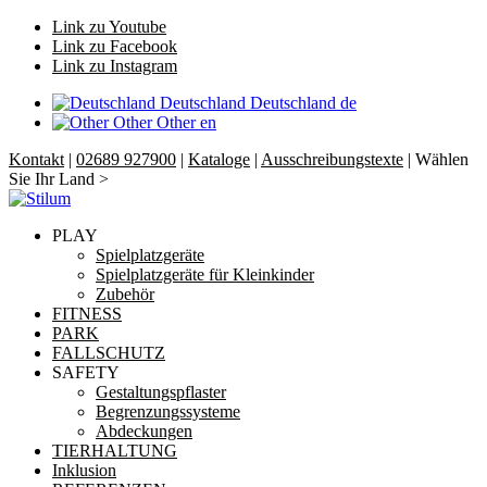
Link zu Youtube
Link zu Facebook
Link zu Instagram
Deutschland
Deutschland
de
Other
Other
en
Kontakt
|
02689 927900
|
Kataloge
|
Ausschreibungstexte
| Wählen
Sie Ihr Land >
PLAY
Spielplatzgeräte
Spielplatzgeräte für Kleinkinder
Zubehör
FITNESS
PARK
FALLSCHUTZ
SAFETY
Gestaltungspflaster
Begrenzungssysteme
Abdeckungen
TIERHALTUNG
Inklusion