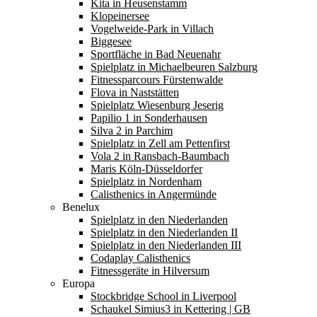
Kita in Heusenstamm
Klopeinersee
Vogelweide-Park in Villach
Biggesee
Sportfläche in Bad Neuenahr
Spielplatz in Michaelbeuren Salzburg
Fitnessparcours Fürstenwalde
Flova in Naststätten
Spielplatz Wiesenburg Jeserig
Papilio 1 in Sonderhausen
Silva 2 in Parchim
Spielplatz in Zell am Pettenfirst
Vola 2 in Ransbach-Baumbach
Maris Köln-Düsseldorfer
Spielplatz in Nordenham
Calisthenics in Angermünde
Benelux
Spielplatz in den Niederlanden
Spielplatz in den Niederlanden II
Spielplatz in den Niederlanden III
Codaplay Calisthenics
Fitnessgeräte in Hilversum
Europa
Stockbridge School in Liverpool
Schaukel Simius3 in Kettering | GB