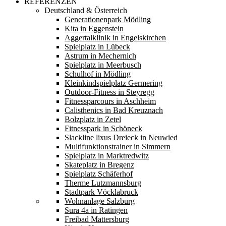
REFERENZEN
Deutschland & Österreich
Generationenpark Mödling
Kita in Eggenstein
Aggertalklinik in Engelskirchen
Spielplatz in Lübeck
Astrum in Mechernich
Spielplatz in Meerbusch
Schulhof in Mödling
Kleinkindspielplatz Germering
Outdoor-Fitness in Steyregg
Fitnessparcours in Aschheim
Calisthenics in Bad Kreuznach
Bolzplatz in Zetel
Fitnesspark in Schöneck
Slackline lixus Dreieck in Neuwied
Multifunktionstrainer in Simmern
Spielplatz in Marktredwitz
Skateplatz in Bregenz
Spielplatz Schäferhof
Therme Lutzmannsburg
Stadtpark Vöcklabruck
Wohnanlage Salzburg
Sura 4a in Ratingen
Freibad Mattersburg