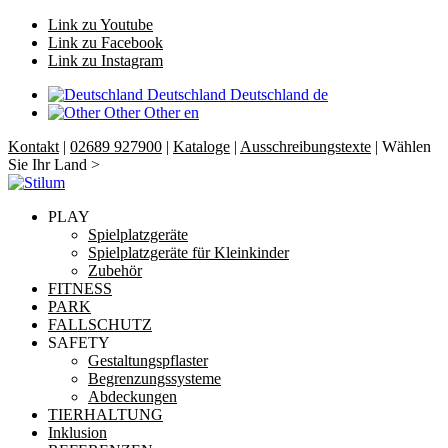
Link zu Youtube
Link zu Facebook
Link zu Instagram
Deutschland
Deutschland
de
Other
Other
en
Kontakt
|
02689 927900
|
Kataloge
|
Ausschreibungstexte
| Wählen
Sie Ihr Land >
PLAY
Spielplatzgeräte
Spielplatzgeräte für Kleinkinder
Zubehör
FITNESS
PARK
FALLSCHUTZ
SAFETY
Gestaltungspflaster
Begrenzungssysteme
Abdeckungen
TIERHALTUNG
Inklusion