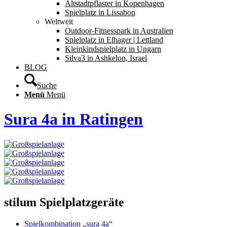
Altstadtpflaster in Kopenhagen
Spielplatz in Lissabon
Weltweit
Outdoor-Fitnesspark in Australien
Spielplatz in Elhager | Lettland
Kleinkindspielplatz in Ungarn
Silva3 in Ashkelon, Israel
BLOG
Suche
Menü
Menü
Sura 4a in Ratingen
stilum Spielplatzgeräte
Spielkombination „sura 4a“