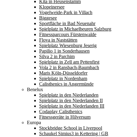
Kita in Heusenstamm
Klopeinersee
Vogelweide-Park in Villach
Biggesee
Sportfläche in Bad Neuenahr
Spielplatz in Michaelbeuren Salzburg
Fitnessparcours Fürstenwalde
Flova in Naststätten
Spielplatz Wiesenburg Jeserig
Papilio 1 in Sonderhausen
Silva 2 in Parchim
Spielplatz in Zell am Pettenfirst
Vola 2 in Ransbach-Baumbach
Maris Köln-Düsseldorfer
Spielplatz in Nordenham
Calisthenics in Angermünde
Benelux
Spielplatz in den Niederlanden
Spielplatz in den Niederlanden II
Spielplatz in den Niederlanden III
Codaplay Calisthenics
Fitnessgeräte in Hilversum
Europa
Stockbridge School in Liverpool
Schaukel Simius3 in Kettering | GB