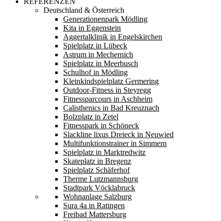
REFERENZEN
Deutschland & Österreich
Generationenpark Mödling
Kita in Eggenstein
Aggertalklinik in Engelskirchen
Spielplatz in Lübeck
Astrum in Mechernich
Spielplatz in Meerbusch
Schulhof in Mödling
Kleinkindspielplatz Germering
Outdoor-Fitness in Steyregg
Fitnessparcours in Aschheim
Calisthenics in Bad Kreuznach
Bolzplatz in Zetel
Fitnesspark in Schöneck
Slackline lixus Dreieck in Neuwied
Multifunktionstrainer in Simmern
Spielplatz in Marktredwitz
Skateplatz in Bregenz
Spielplatz Schäferhof
Therme Lutzmannsburg
Stadtpark Vöcklabruck
Wohnanlage Salzburg
Sura 4a in Ratingen
Freibad Mattersburg