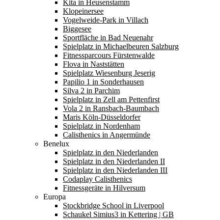
Kita in Heusenstamm
Klopeinersee
Vogelweide-Park in Villach
Biggesee
Sportfläche in Bad Neuenahr
Spielplatz in Michaelbeuren Salzburg
Fitnessparcours Fürstenwalde
Flova in Naststätten
Spielplatz Wiesenburg Jeserig
Papilio 1 in Sonderhausen
Silva 2 in Parchim
Spielplatz in Zell am Pettenfirst
Vola 2 in Ransbach-Baumbach
Maris Köln-Düsseldorfer
Spielplatz in Nordenham
Calisthenics in Angermünde
Benelux
Spielplatz in den Niederlanden
Spielplatz in den Niederlanden II
Spielplatz in den Niederlanden III
Codaplay Calisthenics
Fitnessgeräte in Hilversum
Europa
Stockbridge School in Liverpool
Schaukel Simius3 in Kettering | GB