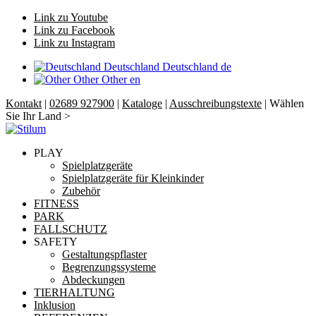
Link zu Youtube
Link zu Facebook
Link zu Instagram
Deutschland
Deutschland
de
Other
Other
en
Kontakt
|
02689 927900
|
Kataloge
|
Ausschreibungstexte
| Wählen
Sie Ihr Land >
PLAY
Spielplatzgeräte
Spielplatzgeräte für Kleinkinder
Zubehör
FITNESS
PARK
FALLSCHUTZ
SAFETY
Gestaltungspflaster
Begrenzungssysteme
Abdeckungen
TIERHALTUNG
Inklusion