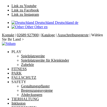
Link zu Youtube
Link zu Facebook
Link zu Instagram
Deutschland
Deutschland
de
Other
Other
en
Kontakt
|
02689 927900
|
Kataloge
|
Ausschreibungstexte
| Wählen
Sie Ihr Land >
PLAY
Spielplatzgeräte
Spielplatzgeräte für Kleinkinder
Zubehör
FITNESS
PARK
FALLSCHUTZ
SAFETY
Gestaltungspflaster
Begrenzungssysteme
Abdeckungen
TIERHALTUNG
Inklusion