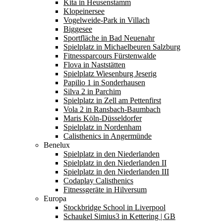
Kita in Heusenstamm
Klopeinersee
Vogelweide-Park in Villach
Biggesee
Sportfläche in Bad Neuenahr
Spielplatz in Michaelbeuren Salzburg
Fitnessparcours Fürstenwalde
Flova in Naststätten
Spielplatz Wiesenburg Jeserig
Papilio 1 in Sonderhausen
Silva 2 in Parchim
Spielplatz in Zell am Pettenfirst
Vola 2 in Ransbach-Baumbach
Maris Köln-Düsseldorfer
Spielplatz in Nordenham
Calisthenics in Angermünde
Benelux
Spielplatz in den Niederlanden
Spielplatz in den Niederlanden II
Spielplatz in den Niederlanden III
Codaplay Calisthenics
Fitnessgeräte in Hilversum
Europa
Stockbridge School in Liverpool
Schaukel Simius3 in Kettering | GB