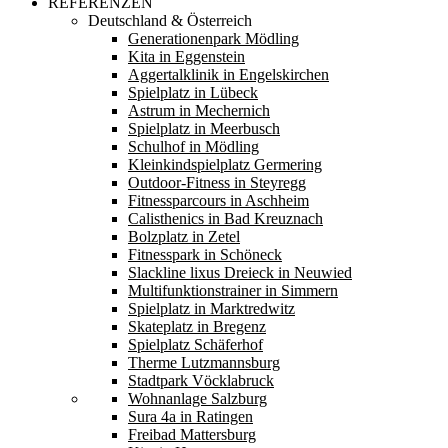
REFERENZEN
Deutschland & Österreich
Generationenpark Mödling
Kita in Eggenstein
Aggertalklinik in Engelskirchen
Spielplatz in Lübeck
Astrum in Mechernich
Spielplatz in Meerbusch
Schulhof in Mödling
Kleinkindspielplatz Germering
Outdoor-Fitness in Steyregg
Fitnessparcours in Aschheim
Calisthenics in Bad Kreuznach
Bolzplatz in Zetel
Fitnesspark in Schöneck
Slackline lixus Dreieck in Neuwied
Multifunktionstrainer in Simmern
Spielplatz in Marktredwitz
Skateplatz in Bregenz
Spielplatz Schäferhof
Therme Lutzmannsburg
Stadtpark Vöcklabruck
Wohnanlage Salzburg
Sura 4a in Ratingen
Freibad Mattersburg