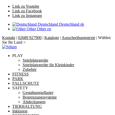
Link zu Youtube
Link zu Facebook
Link zu Instagram
Deutschland
Deutschland
de
Other
Other
en
Kontakt
|
02689 927900
|
Kataloge
|
Ausschreibungstexte
| Wählen
Sie Ihr Land >
PLAY
Spielplatzgeräte
Spielplatzgeräte für Kleinkinder
Zubehör
FITNESS
PARK
FALLSCHUTZ
SAFETY
Gestaltungspflaster
Begrenzungssysteme
Abdeckungen
TIERHALTUNG
Inklusion