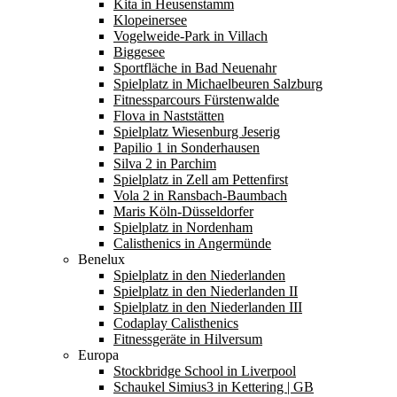
Kita in Heusenstamm
Klopeinersee
Vogelweide-Park in Villach
Biggesee
Sportfläche in Bad Neuenahr
Spielplatz in Michaelbeuren Salzburg
Fitnessparcours Fürstenwalde
Flova in Naststätten
Spielplatz Wiesenburg Jeserig
Papilio 1 in Sonderhausen
Silva 2 in Parchim
Spielplatz in Zell am Pettenfirst
Vola 2 in Ransbach-Baumbach
Maris Köln-Düsseldorfer
Spielplatz in Nordenham
Calisthenics in Angermünde
Benelux
Spielplatz in den Niederlanden
Spielplatz in den Niederlanden II
Spielplatz in den Niederlanden III
Codaplay Calisthenics
Fitnessgeräte in Hilversum
Europa
Stockbridge School in Liverpool
Schaukel Simius3 in Kettering | GB