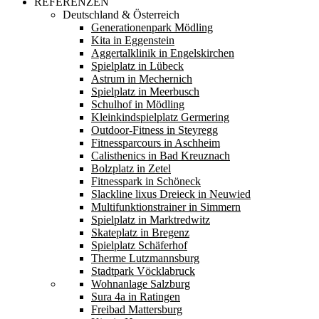
REFERENZEN
Deutschland & Österreich
Generationenpark Mödling
Kita in Eggenstein
Aggertalklinik in Engelskirchen
Spielplatz in Lübeck
Astrum in Mechernich
Spielplatz in Meerbusch
Schulhof in Mödling
Kleinkindspielplatz Germering
Outdoor-Fitness in Steyregg
Fitnessparcours in Aschheim
Calisthenics in Bad Kreuznach
Bolzplatz in Zetel
Fitnesspark in Schöneck
Slackline lixus Dreieck in Neuwied
Multifunktionstrainer in Simmern
Spielplatz in Marktredwitz
Skateplatz in Bregenz
Spielplatz Schäferhof
Therme Lutzmannsburg
Stadtpark Vöcklabruck
Wohnanlage Salzburg
Sura 4a in Ratingen
Freibad Mattersburg